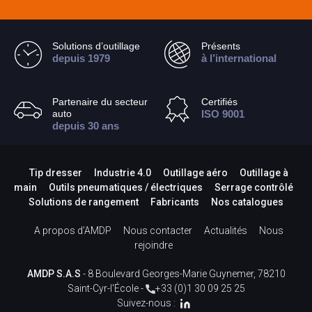
Solutions d’outillage
Présents
depuis 1979
à l’international
Partenaire du secteur
Certifiés
auto
ISO 9001
depuis 30 ans
Tip dresser
Industrie 4.0
Outillage aéro
Outillage à
main
Outils pneumatiques / électriques
Serrage contrôlé
Solutions de rangement
Fabricants
Nos catalogues
A propos d’AMDP
Nous contacter
Actualités
Nous
rejoindre
AMDP S.A.S
- 8 Boulevard Georges-Marie Guynemer, 78210
Saint-Cyr-l'École -
+33 (0)1 30 09 25 25
Suivez-nous :