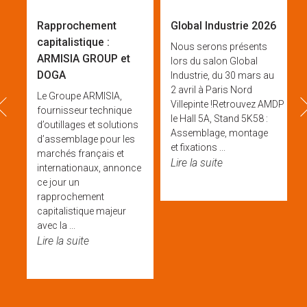
Rapprochement
Global Industrie 2026
capitalistique :
Nous serons présents
ARMISIA GROUP et
lors du salon Global
DOGA
Industrie, du 30 mars au
2 avril à Paris Nord
Le Groupe ARMISIA,
prev
ne
Villepinte !Retrouvez AMDP & 
fournisseur technique
le Hall 5A, Stand 5K58 :
d’outillages et solutions
Assemblage, montage
d’assemblage pour les
et fixations ...
 et
marchés français et
Lire la suite
rt
internationaux, annonce
e
ce jour un
rapprochement
capitalistique majeur
avec la ...
Lire la suite