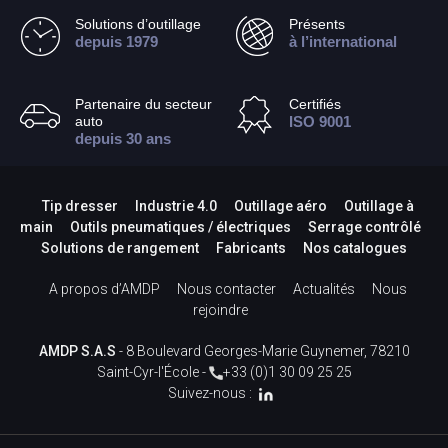
Solutions d’outillage
Présents
depuis 1979
à l’international
Partenaire du secteur
Certifiés
auto
ISO 9001
depuis 30 ans
Tip dresser
Industrie 4.0
Outillage aéro
Outillage à
main
Outils pneumatiques / électriques
Serrage contrôlé
Solutions de rangement
Fabricants
Nos catalogues
A propos d’AMDP
Nous contacter
Actualités
Nous
rejoindre
AMDP S.A.S
- 8 Boulevard Georges-Marie Guynemer, 78210
Saint-Cyr-l'École -
+33 (0)1 30 09 25 25
Suivez-nous :