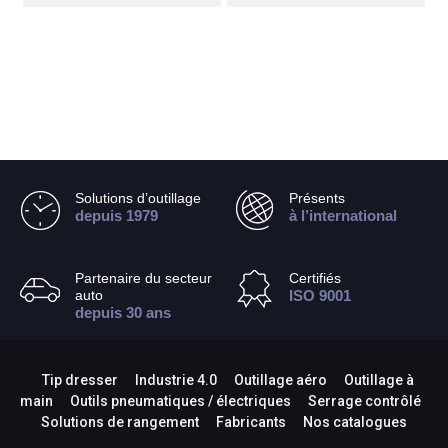
Solutions d’outillage
Présents
depuis 1979
à l’international
Partenaire du secteur
Certifiés
auto
ISO 9001
depuis 30 ans
Tip dresser
Industrie 4.0
Outillage aéro
Outillage à
main
Outils pneumatiques / électriques
Serrage contrôlé
Solutions de rangement
Fabricants
Nos catalogues