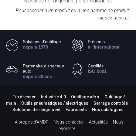
Mousses de rangement personnalisables
Pour accéder à un produit ou à une gamme de produit,
cliquez dessus.
Solutions d’outillage
Présents
depuis 1979
à l’international
Partenaire du secteur
Certifiés
auto
ISO 9001
depuis 30 ans
Tip dresser
Industrie 4.0
Outillage aéro
Outillage à
main
Outils pneumatiques / électriques
Serrage contrôlé
Solutions de rangement
Fabricants
Nos catalogues
A propos d’AMDP
Nous contacter
Actualités
Nous
rejoindre