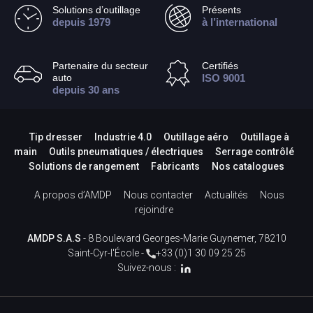
Solutions d’outillage
Présents
depuis 1979
à l’international
Partenaire du secteur
Certifiés
auto
ISO 9001
depuis 30 ans
Tip dresser
Industrie 4.0
Outillage aéro
Outillage à
main
Outils pneumatiques / électriques
Serrage contrôlé
Solutions de rangement
Fabricants
Nos catalogues
A propos d’AMDP
Nous contacter
Actualités
Nous
rejoindre
AMDP S.A.S
- 8 Boulevard Georges-Marie Guynemer, 78210
Saint-Cyr-l'École -
+33 (0)1 30 09 25 25
Suivez-nous :