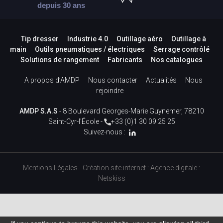
depuis 30 ans
Tip dresser
Industrie 4.0
Outillage aéro
Outillage à
main
Outils pneumatiques / électriques
Serrage contrôlé
Solutions de rangement
Fabricants
Nos catalogues
A propos d’AMDP
Nous contacter
Actualités
Nous
rejoindre
AMDP S.A.S
- 8 Boulevard Georges-Marie Guynemer, 78210
Saint-Cyr-l'École -
+33 (0)1 30 09 25 25
Suivez-nous :
Mentions Légales
-
Création site internet
:
Agence digitale :
Netskiss