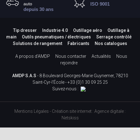
auto
ISO 9001
depuis 30 ans
Tip dresser
Industrie 4.0
Outillage aéro
Outillage à
main
Outils pneumatiques / électriques
Serrage contrôlé
Solutions de rangement
Fabricants
Nos catalogues
A propos d’AMDP
Nous contacter
Actualités
Nous
rejoindre
AMDP S.A.S
- 8 Boulevard Georges-Marie Guynemer, 78210
Saint-Cyr-l'École -
+33 (0)1 30 09 25 25
Suivez-nous :
Mentions Légales
-
Création site internet
:
Agence digitale :
Netskiss