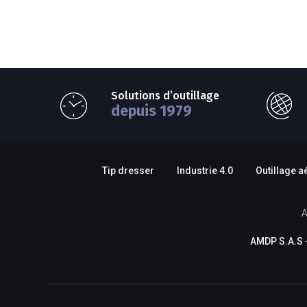
Solutions d’outillage
depuis 1979
Tip dresser
Industrie 4.0
Outillage a
A
AMDP S.A.S
-