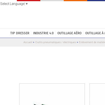
Select Language
▼
TIP DRESSER
INDUSTRIE 4.0
OUTILLAGE AÉRO
OUTILLAGE À
Accueil
>
Outils pneumatiques / électriques
>
Enlèvement de matièr