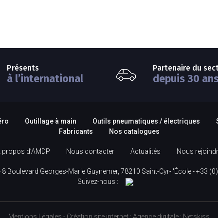
Présents
Partenaire du sec
à l’international
depuis 30 an
éro
Outillage à main
Outils pneumatiques / électriques
Fabricants
Nos catalogues
 propos d’AMDP
Nous contacter
Actualités
Nous rejoind
 8 Boulevard Georges-Marie Guynemer, 78210 Saint-Cyr-l'École -
+33 (0)
Suivez-nous :
Mentions Légales
-
Création site internet
:
Agence digitale :
Netskiss