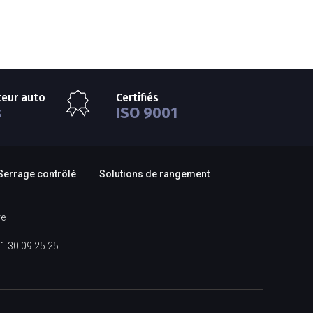
teur auto
Certifiés
s
ISO 9001
Serrage contrôlé
Solutions de rangement
re
1 30 09 25 25