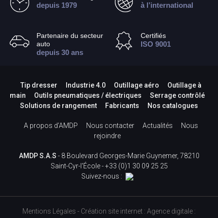
depuis 1979
à l’international
Partenaire du secteur
Certifiés
auto
ISO 9001
depuis 30 ans
Tip dresser
Industrie 4.0
Outillage aéro
Outillage à
main
Outils pneumatiques / électriques
Serrage contrôlé
Solutions de rangement
Fabricants
Nos catalogues
A propos d’AMDP
Nous contacter
Actualités
Nous
rejoindre
AMDP S.A.S
- 8 Boulevard Georges-Marie Guynemer, 78210
Saint-Cyr-l'École -
+33 (0)1 30 09 25 25
Suivez-nous :
Mentions Légales
-
Création site internet
:
Agence digitale :