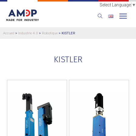
Select Language
▼
Accueil
>
Industrie 4.0
>
Robotique
>
KISTLER
KISTLER