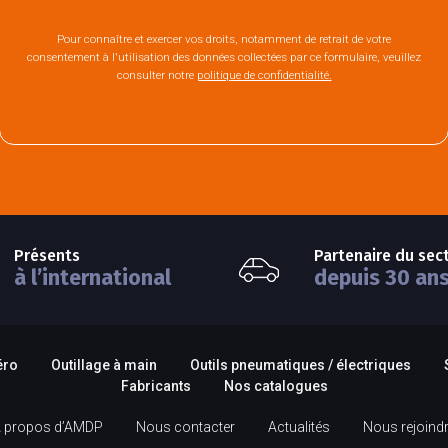
Pour connaître et exercer vos droits, notamment de retrait de votre
consentement à l'utilisation des données collectées par ce formulaire, veuillez
consulter notre
politique de confidentialité.
Présents
Partenaire du sec
à l’international
depuis 30 an
éro
Outillage à main
Outils pneumatiques / électriques
Fabricants
Nos catalogues
 propos d’AMDP
Nous contacter
Actualités
Nous rejoind