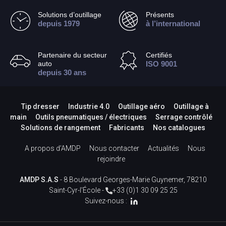
Solutions d’outillage
Présents
depuis 1979
à l’international
Partenaire du secteur
Certifiés
auto
ISO 9001
depuis 30 ans
Tip dresser
Industrie 4.0
Outillage aéro
Outillage à
main
Outils pneumatiques / électriques
Serrage contrôlé
Solutions de rangement
Fabricants
Nos catalogues
A propos d’AMDP
Nous contacter
Actualités
Nous
rejoindre
AMDP S.A.S
- 8 Boulevard Georges-Marie Guynemer, 78210
Saint-Cyr-l'École -
+33 (0)1 30 09 25 25
Suivez-nous :