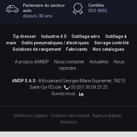
Partenaire du secteur
Certifiés
auto
ISO 9001
depuis 30 ans
Tip dresser
Industrie 4.0
Outillage aéro
Outillage à
main
Outils pneumatiques / électriques
Serrage contrôlé
Solutions de rangement
Fabricants
Nos catalogues
A propos d’AMDP
Nous contacter
Actualités
Nous
rejoindre
AMDP S.A.S
- 8 Boulevard Georges-Marie Guynemer, 78210
Saint-Cyr-l'École -
+33 (0)1 30 09 25 25
Suivez-nous :
Mentions Légales
-
Création site internet
:
Agence digitale :
Netskiss