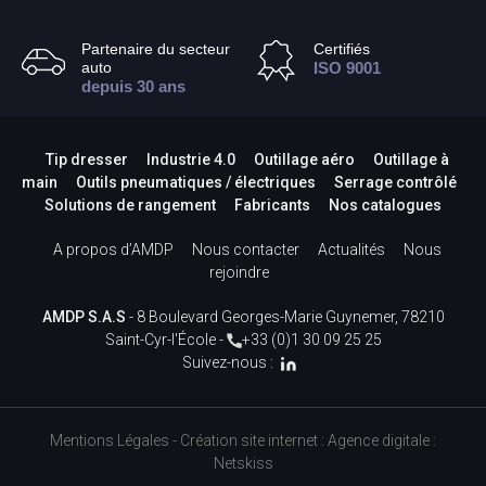
Partenaire du secteur
Certifiés
auto
ISO 9001
depuis 30 ans
Tip dresser
Industrie 4.0
Outillage aéro
Outillage à
main
Outils pneumatiques / électriques
Serrage contrôlé
Solutions de rangement
Fabricants
Nos catalogues
A propos d’AMDP
Nous contacter
Actualités
Nous
rejoindre
AMDP S.A.S
- 8 Boulevard Georges-Marie Guynemer, 78210
Saint-Cyr-l'École -
+33 (0)1 30 09 25 25
Suivez-nous :
Mentions Légales
-
Création site internet
:
Agence digitale :
Netskiss