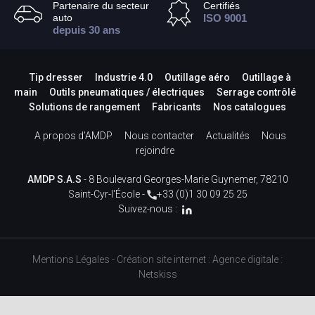
Partenaire du secteur
Certifiés
auto
ISO 9001
depuis 30 ans
Tip dresser
Industrie 4.0
Outillage aéro
Outillage à
main
Outils pneumatiques / électriques
Serrage contrôlé
Solutions de rangement
Fabricants
Nos catalogues
A propos d’AMDP
Nous contacter
Actualités
Nous
rejoindre
AMDP S.A.S
- 8 Boulevard Georges-Marie Guynemer, 78210
Saint-Cyr-l'École -
+33 (0)1 30 09 25 25
Suivez-nous :
Mentions Légales
-
Création site internet
:
Agence digitale :
Netskiss