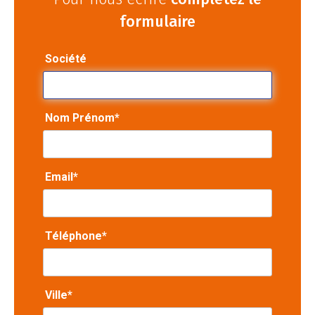
formulaire
Société
Nom Prénom*
Email*
Téléphone*
Ville*