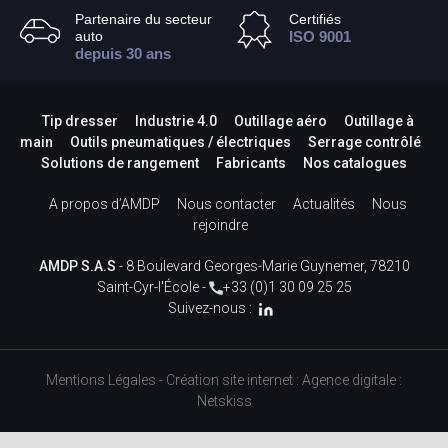
Partenaire du secteur
Certifiés
auto
ISO 9001
depuis 30 ans
Tip dresser
Industrie 4.0
Outillage aéro
Outillage à
main
Outils pneumatiques / électriques
Serrage contrôlé
Solutions de rangement
Fabricants
Nos catalogues
A propos d’AMDP
Nous contacter
Actualités
Nous
rejoindre
AMDP S.A.S
- 8 Boulevard Georges-Marie Guynemer, 78210
Saint-Cyr-l'École -
+33 (0)1 30 09 25 25
Suivez-nous :
Mentions Légales
-
Création site internet
:
Agence digitale :
Netskiss