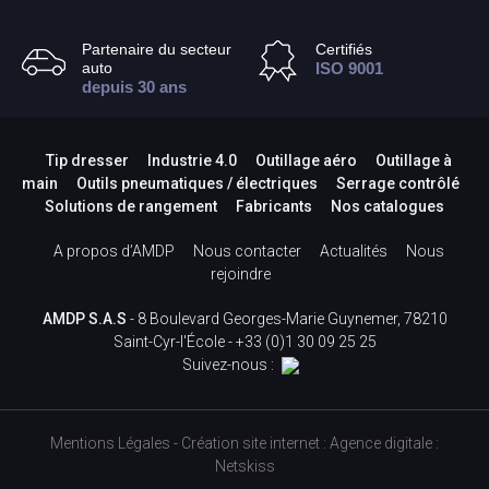
Partenaire du secteur
Certifiés
auto
ISO 9001
depuis 30 ans
Tip dresser
Industrie 4.0
Outillage aéro
Outillage à
main
Outils pneumatiques / électriques
Serrage contrôlé
Solutions de rangement
Fabricants
Nos catalogues
A propos d’AMDP
Nous contacter
Actualités
Nous
rejoindre
AMDP S.A.S
- 8 Boulevard Georges-Marie Guynemer, 78210
Saint-Cyr-l'École -
+33 (0)1 30 09 25 25
Suivez-nous :
Mentions Légales
-
Création site internet
:
Agence digitale :
Netskiss