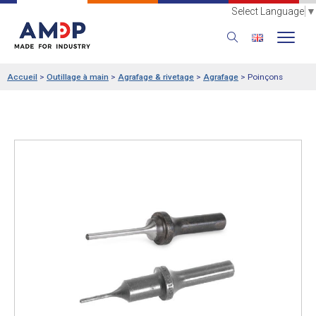
Select Language
▼
Accueil
>
Outillage à main
>
Agrafage & rivetage
>
Agrafage
>
Poinçons