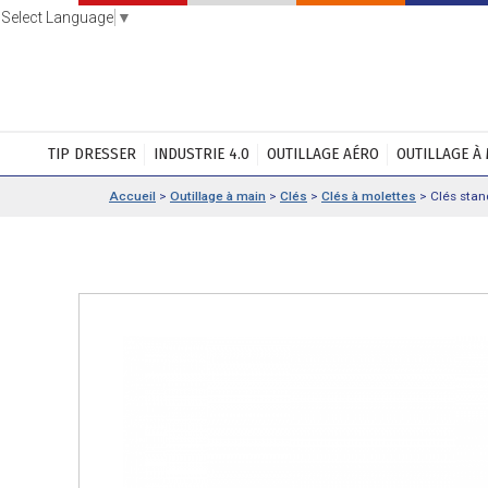
Select Language
▼
TIP DRESSER
INDUSTRIE 4.0
OUTILLAGE AÉRO
OUTILLAGE À
Accueil
>
Outillage à main
>
Clés
>
Clés à molettes
>
Clés stan