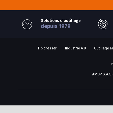
Solutions d’outillage
depuis 1979
Tip dresser
Industrie 4.0
Outillage a
A
AMDP S.A.S
-