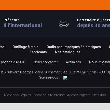
Présents
Partenaire du sec
à l’international
depuis 30 an
éro
Outillage à main
Outils pneumatiques / électriques
Fabricants
Nos catalogues
 propos d’AMDP
Nous contacter
Actualités
Nous rejoind
 8 Boulevard Georges-Marie Guynemer, 78210 Saint-Cyr-l'École -
+33 (0)
Suivez-nous :
Mentions Légales
-
Création site internet
:
Agence digitale :
Netskiss