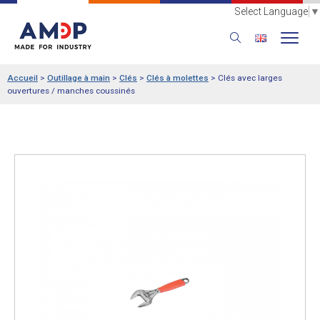
Select Language
▼
Accueil
>
Outillage à main
>
Clés
>
Clés à molettes
>
Clés avec larges
ouvertures / manches coussinés