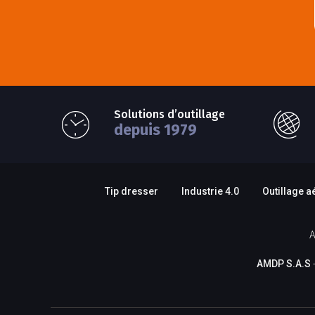
Solutions d’outillage
depuis 1979
Tip dresser
Industrie 4.0
Outillage a
A
AMDP S.A.S
-