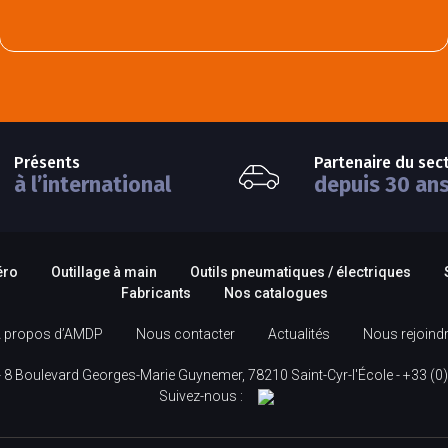
Présents
Partenaire du sec
à l’international
depuis 30 an
éro
Outillage à main
Outils pneumatiques / électriques
Fabricants
Nos catalogues
 propos d’AMDP
Nous contacter
Actualités
Nous rejoind
 8 Boulevard Georges-Marie Guynemer, 78210 Saint-Cyr-l'École -
+33 (0)
Suivez-nous :