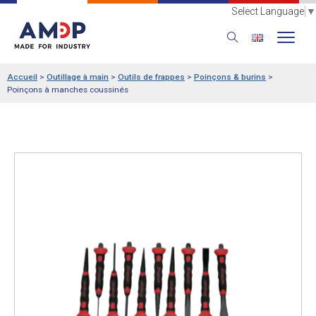
Select Language
▼
Accueil
>
Outillage à main
>
Outils de frappes
>
Poinçons & burins
>
Poinçons à manches coussinés