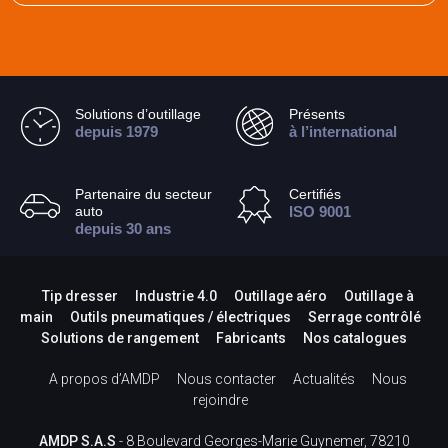
Solutions d’outillage
Présents
depuis 1979
à l’international
Partenaire du secteur
Certifiés
auto
ISO 9001
depuis 30 ans
Tip dresser
Industrie 4.0
Outillage aéro
Outillage à
main
Outils pneumatiques / électriques
Serrage contrôlé
Solutions de rangement
Fabricants
Nos catalogues
A propos d’AMDP
Nous contacter
Actualités
Nous
rejoindre
AMDP S.A.S
- 8 Boulevard Georges-Marie Guynemer, 78210