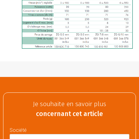
Je souhaite en savoir plus
concernant cet article
Société