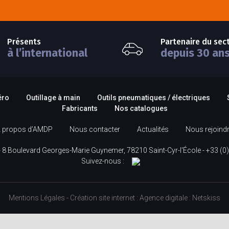
Présents
Partenaire du sec
à l’international
depuis 30 an
éro
Outillage à main
Outils pneumatiques / électriques
Fabricants
Nos catalogues
 propos d’AMDP
Nous contacter
Actualités
Nous rejoind
 8 Boulevard Georges-Marie Guynemer, 78210 Saint-Cyr-l'École -
+33 (0)
Suivez-nous :
Mentions Légales
-
Création site internet
:
Agence digitale :
Netskiss