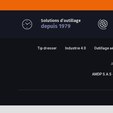
Solutions d’outillage
depuis 1979
Tip dresser
Industrie 4.0
Outillage a
A
AMDP S.A.S
-