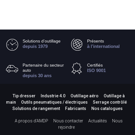
Solutions d’outillage
Présents
depuis 1979
à l’international
Partenaire du secteur
Certifiés
auto
ISO 9001
depuis 30 ans
Tip dresser
Industrie 4.0
Outillage aéro
Outillage à
main
Outils pneumatiques / électriques
Serrage contrôlé
Solutions de rangement
Fabricants
Nos catalogues
A propos d’AMDP
Nous contacter
Actualités
Nous
rejoindre