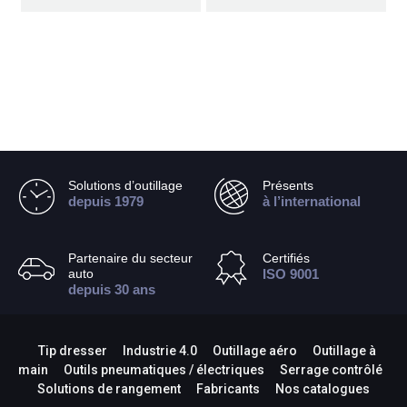
Solutions d’outillage
Présents
depuis 1979
à l’international
Partenaire du secteur
Certifiés
auto
ISO 9001
depuis 30 ans
Tip dresser
Industrie 4.0
Outillage aéro
Outillage à
main
Outils pneumatiques / électriques
Serrage contrôlé
Solutions de rangement
Fabricants
Nos catalogues