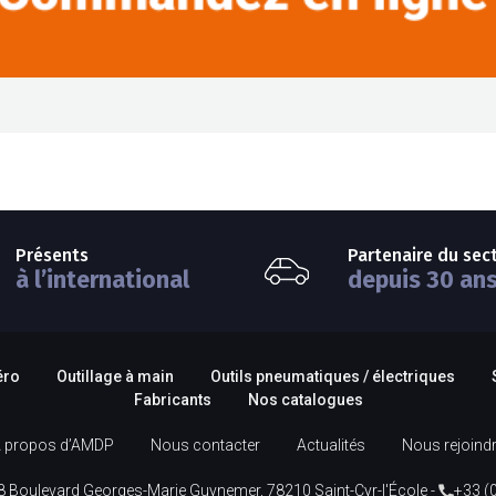
Présents
Partenaire du sec
à l’international
depuis 30 an
éro
Outillage à main
Outils pneumatiques / électriques
Fabricants
Nos catalogues
 propos d’AMDP
Nous contacter
Actualités
Nous rejoind
8 Boulevard Georges-Marie Guynemer, 78210 Saint-Cyr-l'École -
+33 (