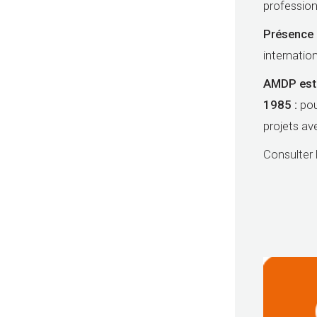
profession
Présence 
internatio
AMDP est l
1985 :
po
projets av
Consulter 