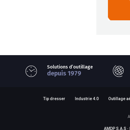
Solutions d’outillage
depuis 1979
Tip dresser
Industrie 4.0
Outillage a
A
AMDP S.A.S
- 