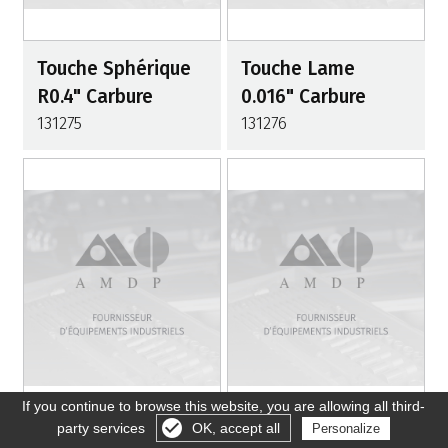
Touche Sphérique
Touche Lame
R0.4" Carbure
0.016" Carbure
131275
131276
If you continue to browse this website, you are allowing all third-
party services
OK, accept all
Personalize
Gérer les cookies
Touche Lame
Touche Lame 0.04"