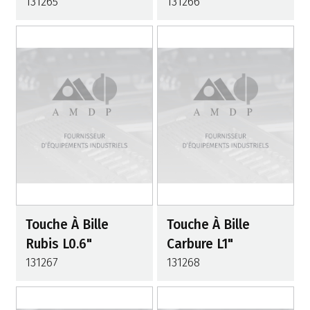
131265
131266
Touche À Bille
Touche À Bille
Rubis L0.6"
Carbure L1"
131267
131268