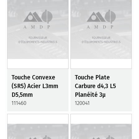
Touche Convexe
Touche Plate
(SR5) Acier L3mm
Carbure d4,3 L5
D5,5mm
Planéité 3µ
111460
120041