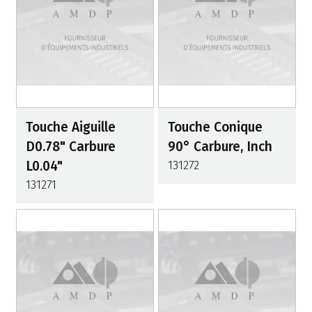
Touche Aiguille
Touche Conique
D0.78" Carbure
90° Carbure, Inch
L0.04"
131272
131271