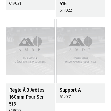
619021
516
619022
Règle À 3 Arêtes
Support A
160mm Pour Sér
619031
516
619023