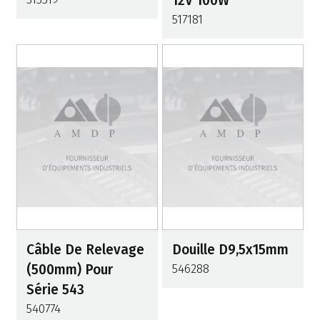
12V 100W
517181
Câble De Relevage
Douille D9,5x15mm
(500mm) Pour
546288
Série 543
540774