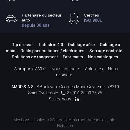
Partenaire du secteur
Certifiés
auto
ISO 9001
depuis 30 ans
Tip dresser
Industrie 4.0
Outillage aéro
Outillage à
main
Outils pneumatiques / électriques
Serrage contrôlé
Solutions de rangement
Fabricants
Nos catalogues
A propos d’AMDP
Nous contacter
Actualités
Nous
rejoindre
AMDP S.A.S
- 8 Boulevard Georges-Marie Guynemer, 78210
Saint-Cyr-l'École -
+33 (0)1 30 09 25 25
Suivez-nous :
Mentions Légales
-
Création site internet
:
Agence digitale :
Netskiss