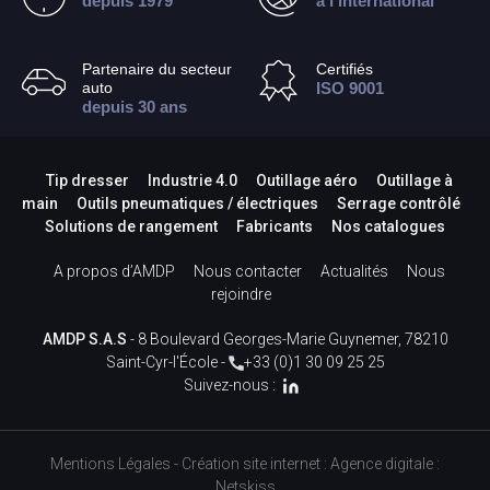
depuis 1979
à l’international
Partenaire du secteur
Certifiés
auto
ISO 9001
depuis 30 ans
Tip dresser
Industrie 4.0
Outillage aéro
Outillage à
main
Outils pneumatiques / électriques
Serrage contrôlé
Solutions de rangement
Fabricants
Nos catalogues
A propos d’AMDP
Nous contacter
Actualités
Nous
rejoindre
AMDP S.A.S
- 8 Boulevard Georges-Marie Guynemer, 78210
Saint-Cyr-l'École -
+33 (0)1 30 09 25 25
Suivez-nous :
Mentions Légales
-
Création site internet
:
Agence digitale :
Netskiss