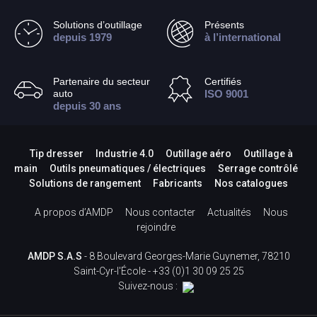
Solutions d’outillage
Présents
depuis 1979
à l’international
Partenaire du secteur
Certifiés
auto
ISO 9001
depuis 30 ans
Tip dresser
Industrie 4.0
Outillage aéro
Outillage à
main
Outils pneumatiques / électriques
Serrage contrôlé
Solutions de rangement
Fabricants
Nos catalogues
A propos d’AMDP
Nous contacter
Actualités
Nous
rejoindre
AMDP S.A.S
- 8 Boulevard Georges-Marie Guynemer, 78210
Saint-Cyr-l'École -
+33 (0)1 30 09 25 25
Suivez-nous :