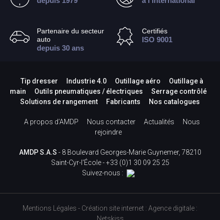
depuis 1979
à l’international
Partenaire du secteur
Certifiés
auto
ISO 9001
depuis 30 ans
Tip dresser
Industrie 4.0
Outillage aéro
Outillage à
main
Outils pneumatiques / électriques
Serrage contrôlé
Solutions de rangement
Fabricants
Nos catalogues
A propos d’AMDP
Nous contacter
Actualités
Nous
rejoindre
AMDP S.A.S
- 8 Boulevard Georges-Marie Guynemer, 78210
Saint-Cyr-l'École -
+33 (0)1 30 09 25 25
Suivez-nous :
Mentions Légales
-
Création site internet
:
Agence digitale :
Netskiss