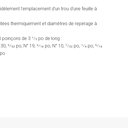
idèlement l'emplacement d'un trou d'une feuille à
aitées thermiquement et diamètres de repérage à
 poinçons de 3 1⁄2 po de long :
 30, 5⁄32 po, N° 19, 3⁄16 po, N° 10, 7⁄32 po, 1⁄4 po, 5⁄16
 po