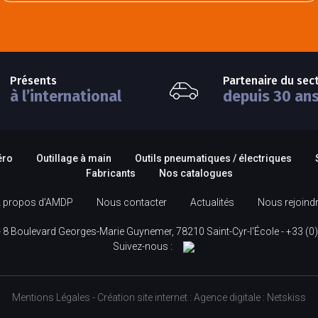
Présents
Partenaire du sec
à l’international
depuis 30 an
éro
Outillage à main
Outils pneumatiques / électriques
Fabricants
Nos catalogues
 propos d’AMDP
Nous contacter
Actualités
Nous rejoind
 8 Boulevard Georges-Marie Guynemer, 78210 Saint-Cyr-l'École -
+33 (0)
Suivez-nous :
Mentions Légales
-
Création site internet
:
Agence digitale :
Netskiss