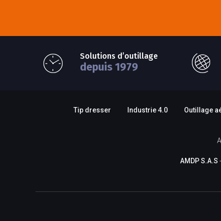
Solutions d’outillage
depuis 1979
Tip dresser
Industrie 4.0
Outillage a
A
AMDP S.A.S
-