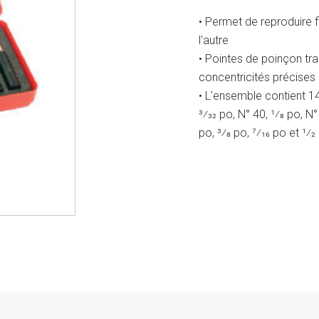
• Permet de reproduire f
l'autre
• Pointes de poinçon tr
concentricités précises
• L'ensemble contient 14
3⁄32 po, N° 40, 1⁄8 po, N°
po, 3⁄8 po, 7⁄16 po et 1⁄2