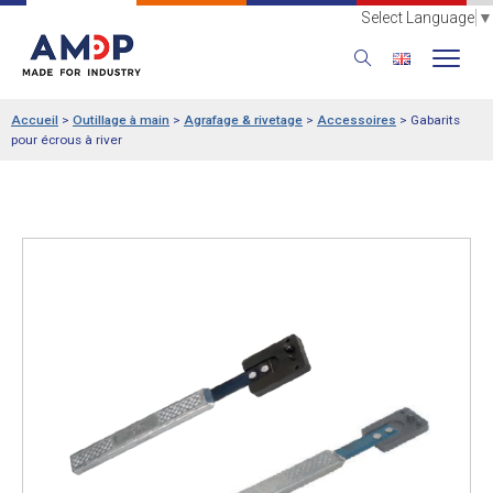
Select Language
▼
Accueil
>
Outillage à main
>
Agrafage & rivetage
>
Accessoires
>
Gabarits
pour écrous à river