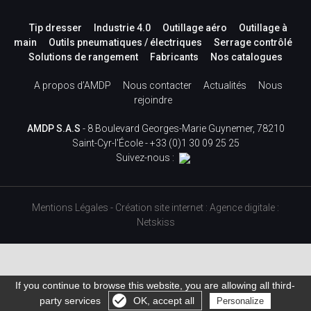
Tip dresser
Industrie 4.0
Outillage aéro
Outillage à
main
Outils pneumatiques / électriques
Serrage contrôlé
Solutions de rangement
Fabricants
Nos catalogues
A propos d’AMDP
Nous contacter
Actualités
Nous
rejoindre
AMDP S.A.S
- 8 Boulevard Georges-Marie Guynemer, 78210
Saint-Cyr-l'École -
+33 (0)1 30 09 25 25
Suivez-nous :
Mentions Légales
-
Création site internet
:
Agence digitale :
Netskiss
If you continue to browse this website, you are allowing all third-
party services
OK, accept all
Personalize
Gérer les cookies