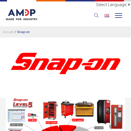
Select Language
▼
Accueil
/
Snap-on