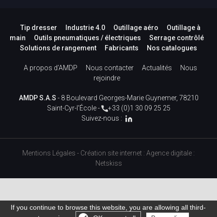
Tip dresser
Industrie 4.0
Outillage aéro
Outillage à
main
Outils pneumatiques / électriques
Serrage contrôlé
Solutions de rangement
Fabricants
Nos catalogues
A propos d’AMDP
Nous contacter
Actualités
Nous
rejoindre
AMDP S.A.S
- 8 Boulevard Georges-Marie Guynemer, 78210
Saint-Cyr-l'École -
+33 (0)1 30 09 25 25
Suivez-nous :
Mentions Légales
-
Création site internet
:
Agence digitale :
Netskiss
If you continue to browse this website, you are allowing all third-