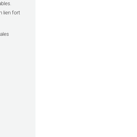
ables.
 lien fort
pales