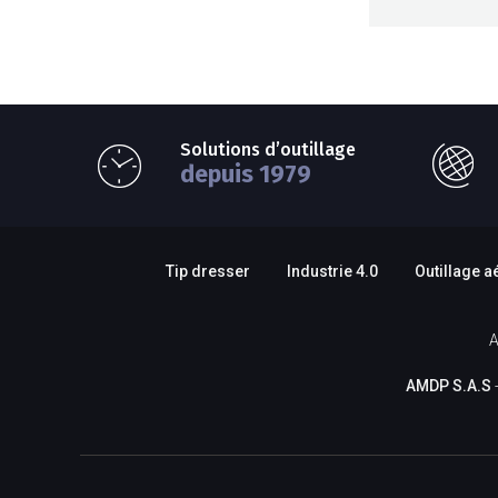
Solutions d’outillage
depuis 1979
Tip dresser
Industrie 4.0
Outillage a
A
AMDP S.A.S
-