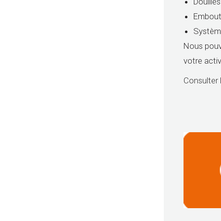
Douilles
Embout
Système
Nous pouv
votre acti
Consulter 