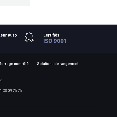
teur auto
Certifiés
s
ISO 9001
Serrage contrôlé
Solutions de rangement
re
1 30 09 25 25