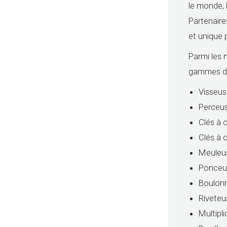
le monde, 
Partenaire
et unique 
Parmi les 
gammes de
Visseus
Perceus
Clés à 
Clés à 
Meuleus
Ponceus
Boulonn
Rivete
Multipl