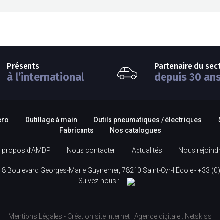
Présents
Partenaire du sec
à l’international
depuis 30 an
éro
Outillage à main
Outils pneumatiques / électriques
Fabricants
Nos catalogues
 propos d’AMDP
Nous contacter
Actualités
Nous rejoind
 8 Boulevard Georges-Marie Guynemer, 78210 Saint-Cyr-l'École -
+33 (0)
Suivez-nous :
Mentions Légales
-
Création site internet
:
Agence digitale :
Netskiss