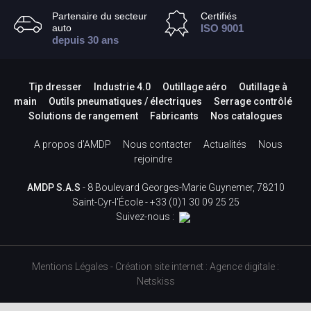
Partenaire du secteur
Certifiés
auto
ISO 9001
depuis 30 ans
Tip dresser
Industrie 4.0
Outillage aéro
Outillage à
main
Outils pneumatiques / électriques
Serrage contrôlé
Solutions de rangement
Fabricants
Nos catalogues
A propos d’AMDP
Nous contacter
Actualités
Nous
rejoindre
AMDP S.A.S
- 8 Boulevard Georges-Marie Guynemer, 78210
Saint-Cyr-l'École -
+33 (0)1 30 09 25 25
Suivez-nous :
Mentions Légales
-
Création site internet
:
Agence digitale :
Netskiss