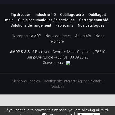
Tip dresser
Industrie 4.0
Outillage aéro
Outillage à
main
Outils pneumatiques / électriques
Serrage contrôlé
Solutions de rangement
Fabricants
Nos catalogues
A propos d’AMDP
Nous contacter
Actualités
Nous
rejoindre
AMDP S.A.S
- 8 Boulevard Georges-Marie Guynemer, 78210
Saint-Cyr-l'École -
+33 (0)1 30 09 25 25
Suivez-nous :
Mentions Légales
-
Création site internet
:
Agence digitale :
Netskiss
If you continue to browse this website, you are allowing all third-