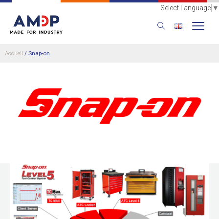
Select Language
▼
Accueil
/
Snap-on