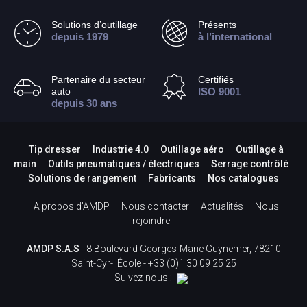
Solutions d’outillage
Présents
depuis 1979
à l’international
Partenaire du secteur
Certifiés
auto
ISO 9001
depuis 30 ans
Tip dresser
Industrie 4.0
Outillage aéro
Outillage à
main
Outils pneumatiques / électriques
Serrage contrôlé
Solutions de rangement
Fabricants
Nos catalogues
A propos d’AMDP
Nous contacter
Actualités
Nous
rejoindre
AMDP S.A.S
- 8 Boulevard Georges-Marie Guynemer, 78210
Saint-Cyr-l'École -
+33 (0)1 30 09 25 25
Suivez-nous :