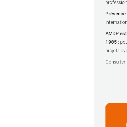
profession
Présence 
internatio
AMDP est l
1985 :
po
projets av
Consulter 