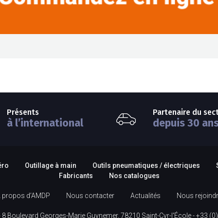
Présents
Partenaire du sec
à l’international
depuis 30 an
éro
Outillage à main
Outils pneumatiques / électriques
Fabricants
Nos catalogues
 propos d’AMDP
Nous contacter
Actualités
Nous rejoind
 8 Boulevard Georges-Marie Guynemer, 78210 Saint-Cyr-l'École -
+33 (0)