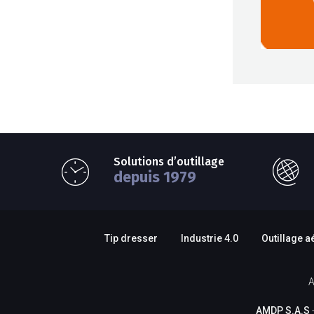
Solutions d’outillage
depuis 1979
Tip dresser
Industrie 4.0
Outillage a
A
AMDP S.A.S
-