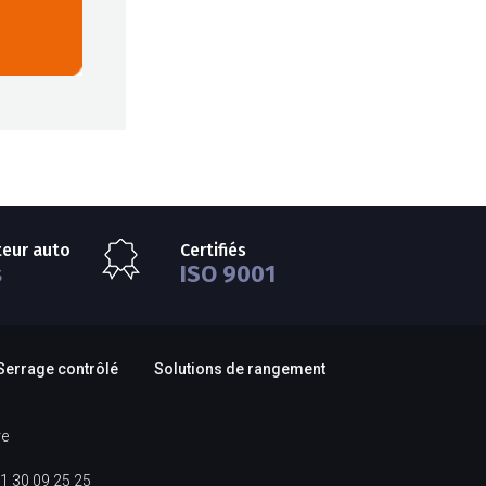
teur auto
Certifiés
s
ISO 9001
Serrage contrôlé
Solutions de rangement
re
1 30 09 25 25