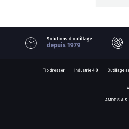
Solutions d’outillage
depuis 1979
Tip dresser
Industrie 4.0
Outillage a
A
AMDP S.A.S
-