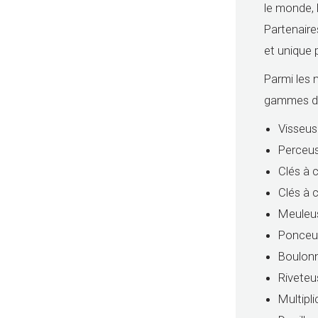
le monde, 
Partenaire
et unique 
Parmi les 
gammes de
Visseus
Perceus
Clés à 
Clés à 
Meuleus
Ponceus
Boulonn
Rivete
Multipl