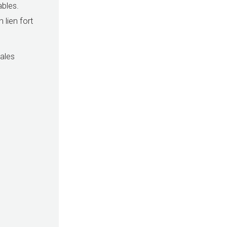
ables.
 lien fort
pales