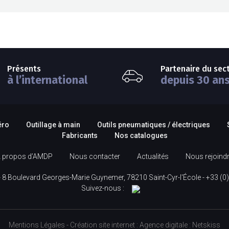
Présents
Partenaire du sec
à l’international
depuis 30 an
éro
Outillage à main
Outils pneumatiques / électriques
Fabricants
Nos catalogues
 propos d’AMDP
Nous contacter
Actualités
Nous rejoind
 8 Boulevard Georges-Marie Guynemer, 78210 Saint-Cyr-l'École -
+33 (0)
Suivez-nous :
Mentions Légales
-
Création site internet
:
Agence digitale :
Netskiss