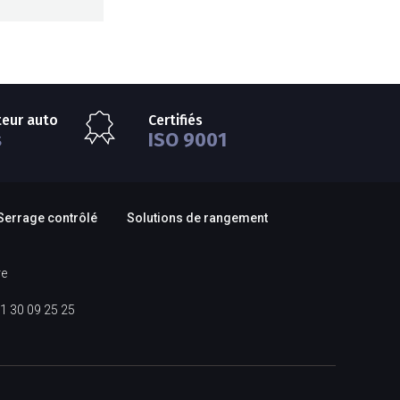
teur auto
Certifiés
s
ISO 9001
Serrage contrôlé
Solutions de rangement
re
1 30 09 25 25