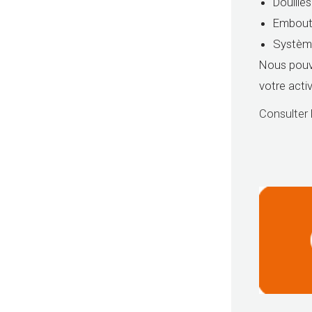
Douilles
Embout
Système
Nous pouv
votre acti
Consulter 