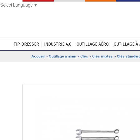
Select Language
▼
TIP DRESSER
INDUSTRIE 4.0
OUTILLAGE AÉRO
OUTILLAGE À
Accueil
>
Outillage à main
>
Clés
>
Clés mixtes
>
Clés standar