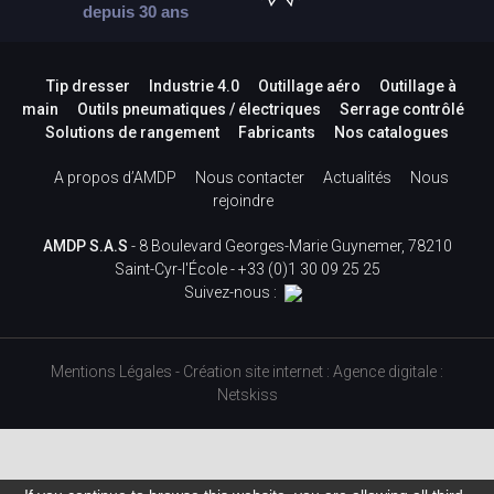
depuis 30 ans
Tip dresser
Industrie 4.0
Outillage aéro
Outillage à
main
Outils pneumatiques / électriques
Serrage contrôlé
Solutions de rangement
Fabricants
Nos catalogues
A propos d’AMDP
Nous contacter
Actualités
Nous
rejoindre
AMDP S.A.S
- 8 Boulevard Georges-Marie Guynemer, 78210
Saint-Cyr-l'École -
+33 (0)1 30 09 25 25
Suivez-nous :
Mentions Légales
-
Création site internet
:
Agence digitale :
Netskiss