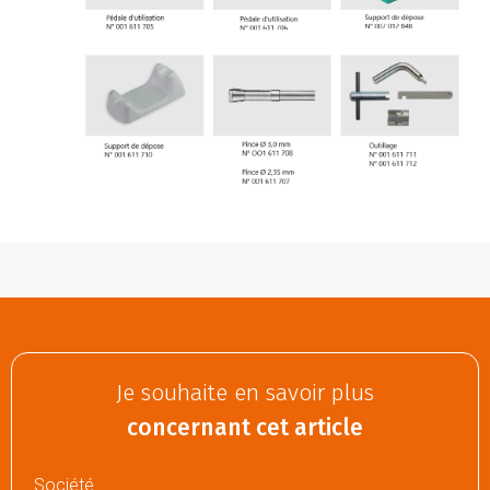
Je souhaite en savoir plus
concernant cet article
Société