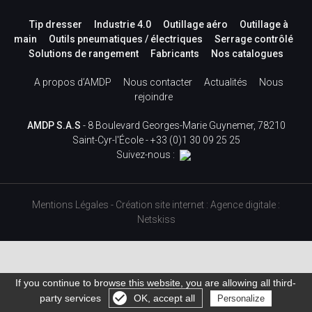
Tip dresser
Industrie 4.0
Outillage aéro
Outillage à
main
Outils pneumatiques / électriques
Serrage contrôlé
Solutions de rangement
Fabricants
Nos catalogues
A propos d’AMDP
Nous contacter
Actualités
Nous
rejoindre
AMDP S.A.S
- 8 Boulevard Georges-Marie Guynemer, 78210
Saint-Cyr-l'École -
+33 (0)1 30 09 25 25
Suivez-nous :
Mentions Légales
-
Création site internet
:
Agence digitale :
Netskiss
If you continue to browse this website, you are allowing all third-
party services
OK, accept all
Personalize
Gérer les cookies