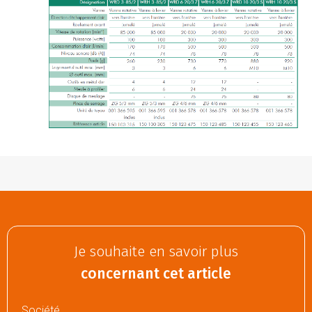
Je souhaite en savoir plus
concernant cet article
Société