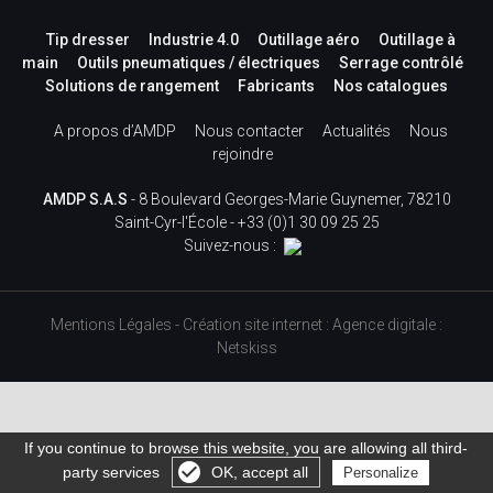
Tip dresser
Industrie 4.0
Outillage aéro
Outillage à
main
Outils pneumatiques / électriques
Serrage contrôlé
Solutions de rangement
Fabricants
Nos catalogues
A propos d’AMDP
Nous contacter
Actualités
Nous
rejoindre
AMDP S.A.S
- 8 Boulevard Georges-Marie Guynemer, 78210
Saint-Cyr-l'École -
+33 (0)1 30 09 25 25
Suivez-nous :
Mentions Légales
-
Création site internet
:
Agence digitale :
Netskiss
If you continue to browse this website, you are allowing all third-
party services
OK, accept all
Personalize
Gérer les cookies