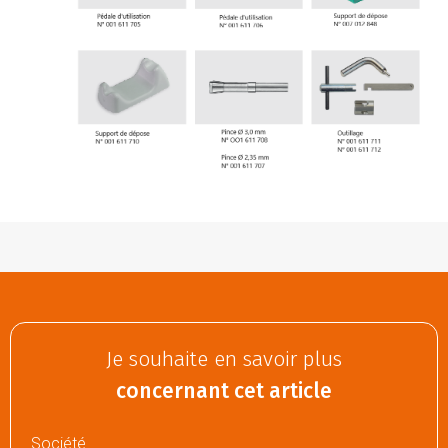
Je souhaite en savoir plus
concernant cet article
Société